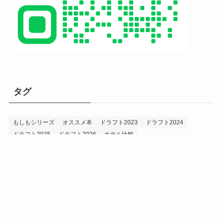
タグ
もしもシリーズ
オススメ本
ドラフト2023
ドラフト2024
ドラフト2025
ドラフト2026
ホテル比較
ホークス&プロ野球データ
ホークス純正（プロスピA）
ルーキー2024
ルーキー2025
ルーキー2026
投手2024
投手2025
メニュー
プロスピA
プロ野球データ
ホークス考察
プロ野球考察
投手2026
持論
災害
現役ドラフト2023
現役ドラフト2024
現役ドラフト2025
補強2023
補強2024
補強2025
補強2026
補強2027
退団2023
退団2024
退団2025
退団2026
野手2024
野手2025
野手2026