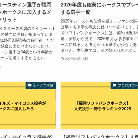
オースティン選手が福岡
2026年度も確実にホークスでプレ
クホークスに加入するメ
する選手一覧
メリット
2025年シーズンも佳境を迎え、ファンの関
は早くも来季の戦力に移りつつあります。
ベイスターズ所属のタイラー・オ
岡ソフトバンクホークスには、契約状況や
手の動向に注目が集まっていま
齢、実績から見て「2026年度もほぼ確実に
ればNPB最強格の右打者、ただ
ームに残る」と考えられる選手が少なくあ
で試合に出たり出なかったり。
ません。本記事では、その顔ぶれをポジ...
ィン選手は34歳という年齢か
ーズを退団するかもとい...
2025年8月15日
日
ホークス考察
プロ野球デ
ルズ・マイコラス投手が
【福岡ソフトバンクホークス】人