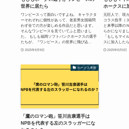
世界に居たら
ホークスに
ワンピースって面白いですよね。 キャラクタ
元巨人で、現
ーそれぞれに個性があって、老若男女国籍問
コラス投手（
わず全ての方が楽しめる作品だと思います。
と来季以降の
そんなワンピースを見ていてふと思いまし
らかになりまし
た。 もしも福岡ソフトバンクホークスの選手
「もしもマイ
たちが、『ワンピース』の世界に飛び込...
スに加入したら
2025年8月9日
2025年8月6日
ホークス考察
「鷹のロマン砲」笹川吉康選手は
NPBを代表する左のスラッガーにな