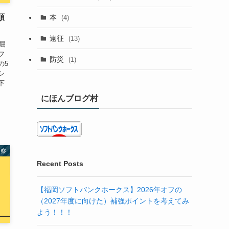
順
本
(4)
遠征
(13)
屈
フ
防災
(1)
の5
シ
下
にほんブログ村
考察
Recent Posts
【福岡ソフトバンクホークス】2026年オフの
（2027年度に向けた）補強ポイントを考えてみ
よう！！！