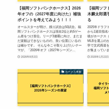
【福岡ソフトバンクホークス】2026
【福岡ソフ
年オフの（2027年度に向けた）補強
木麟太郎選
ポイントを考えてみよう！！！
る
オールスターが明け、残り試合は50試合。福
2025年ドラ
岡ソフトバンクホークスは現在2位と約5ゲー
から1巡目指名
ム差をつけ首位。リーグ3連覇に向け、まだま
彼がホークス（
だ楽観はできないものの、良い位置にいるの
MLBを選ぶの
は確かです。 そんな今こそ取り上げたいテー
学で文武両道
マが、「2026年オフ（2027年シーズン...
が集まっていま
2026年8月2日
2026年1月22日
ホークス考察