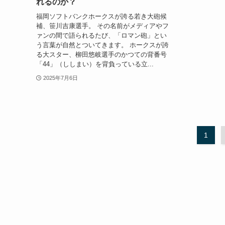
れるのか？
福岡ソフトバンクホークスが誇る若き大砲候
補、笹川吉康選手。 その名前がメディアやフ
ァンの間で語られるたび、「ロマン砲」とい
う言葉が自然とついてきます。 ホークスが誇
る大スター、柳田悠岐選手のかつての背番号
「44」（ししまい）を背負っている立...
2025年7月6日
1