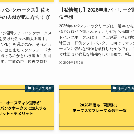
トバンクホークス】佐々
【私情無し】2026年度パ・リーグ
手の去就が気になりすぎ
位予想
2026年のパシフィックリーグは、近年でも
指の混戦が予想されます。なぜなら福岡ソ
フトで福岡ソフトバンクホークス
トバンクホークスはリーグ三連覇、その他
を受けた佐々木麟太郎選手。
球団は「打倒ソフトバンク」に向けてオフ
NPB）を選ぶのか、それとも
ーズンに強烈な補強を敢行したからです。
か、はたまたスタンフォード大
位球団ほど強烈な補強をした印象で、明...
を続けるのかという選択に注目
す。世間の声、現役プロ野...
2026年1月9日
ホークス考察
ホークス