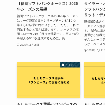
【福岡ソフトバンクホークス】2026
タイラー・
年シーズンの展望
ソフトバン
リット・デ
福岡ソフトバンクホークスの2025年シーズン
はリーグ連覇&日本シリーズチャンピオンと
現横浜DeNA
華々しい結果に終わりました。 ただ、これで
ースティン選
満足するかと言えば違います。 ホークスの球
す。 試合に出
団スローガンは「目指せ世界一」。巨人のV9
度重なる怪我
を超えるV10を達成するために、長...
そんなオーステ
らか、ベイスタ
2025年11月28日
2025年10月21
うえでぃー
もしもホークス選手がワンピースの
もしもマイ