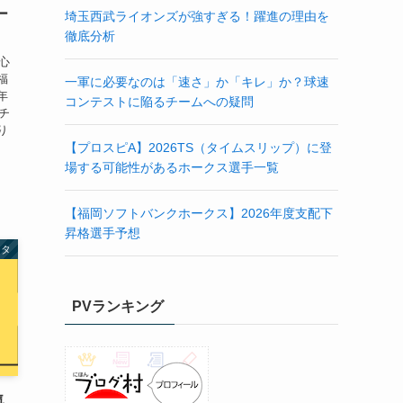
ー
埼玉西武ライオンズが強すぎる！躍進の理由を
徹底分析
心
福
一軍に必要なのは「速さ」か「キレ」か？球速
年
コンテストに陥るチームへの疑問
チ
り
【プロスピA】2026TS（タイムスリップ）に登
場する可能性があるホークス選手一覧
【福岡ソフトバンクホークス】2026年度支配下
昇格選手予想
ータ
PVランキング
気