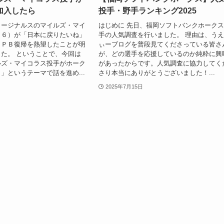
加入したら
投手・野手ランキング2025
カージナルスのマイルズ・マイ
はじめに 先日、福岡ソフトバンクホーク
３６）が「日本に戻りたいね」
手の人気調査を行いました。 理由は、う
ＮＰＢ復帰を熱望したことが明
ぃーブログを普段見てくださっている皆さ
た。 ということで、今回は
が、どの選手を応援しているのか純粋に興
ルズ・マイコラス投手がホーク
があったからです。人気調査に協力してく
」というテーマで話を進め...
さり本当にありがとうございました！...
2025年7月15日