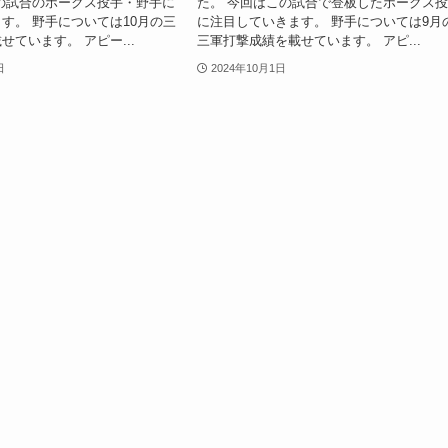
の試合のホークス投手・野手に
た。 今回はこの試合で登板したホークス
す。 野手については10月の三
に注目していきます。 野手については9月
せています。 アピー...
三軍打撃成績を載せています。 アピ...
日
2024年10月1日