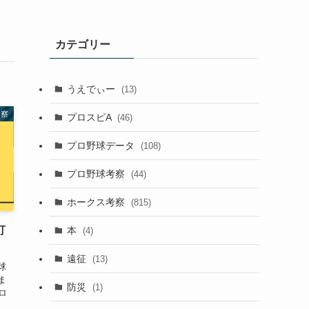
カテゴリー
うえでぃー
(13)
考察
プロスピA
(46)
プロ野球データ
(108)
プロ野球考察
(44)
ホークス考察
(815)
打
本
(4)
遠征
(13)
球
ま
防災
(1)
ロ