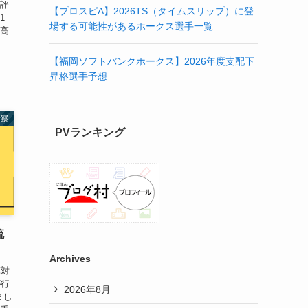
定評
【プロスピA】2026TS（タイムスリップ）に登
1
場する可能性があるホークス選手一覧
 高
【福岡ソフトバンクホークス】2026年度支配下
昇格選手予想
考察
PVランキング
流
Archives
軍対
が行
2026年8月
まし