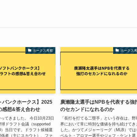
ホークス考察
ホークス
バンクホークス】2025
廣瀨隆太選手はNPBを代表する強
の感想&答え合わせ
のセカンドになれるのか
ってきました。 今日10月23日
「長打を打てる二塁手」という存在は、野
球ドラフト会議（supported
界において常に特別な価値を持ち続けてき
ンD）当日です。ドラフト候補選
した。かつてメジャーリーグ（MLB）では
関係者（主にスカウト）、ファ
ベルト・アロマー選手やジェフ・ケント選