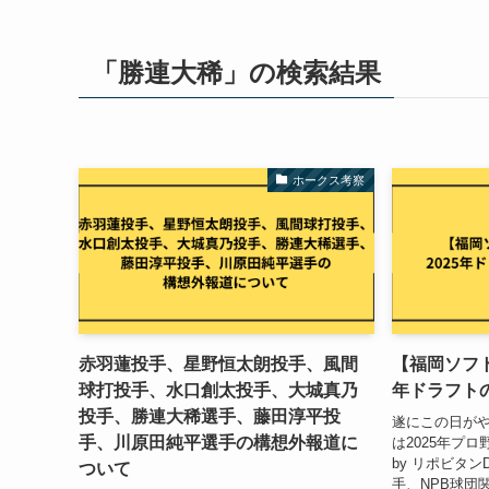
「勝連大稀」の検索結果
ホークス考察
赤羽蓮投手、星野恒太朗投手、風間
【福岡ソフト
球打投手、水口創太投手、大城真乃
年ドラフト
投手、勝連大稀選手、藤田淳平投
遂にこの日がや
手、川原田純平選手の構想外報道に
は2025年プロ野
by リポビタ
ついて
手、NPB球団