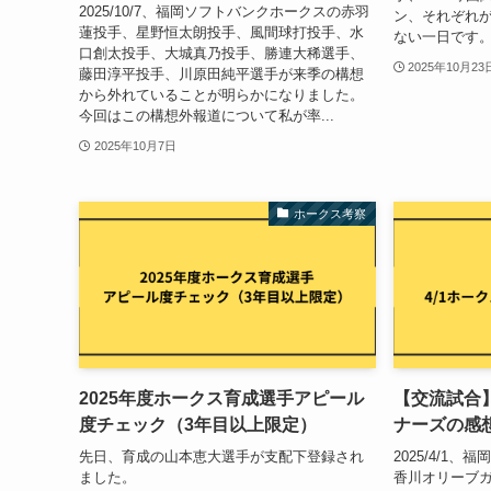
2025/10/7、福岡ソフトバンクホークスの赤羽
ン、それぞれ
蓮投手、星野恒太朗投手、風間球打投手、水
ない一日です。
口創太投手、大城真乃投手、勝連大稀選手、
2025年10月23
藤田淳平投手、川原田純平選手が来季の構想
から外れていることが明らかになりました。
今回はこの構想外報道について私が率...
2025年10月7日
ホークス考察
2025年度ホークス育成選手アピール
【交流試合】
度チェック（3年目以上限定）
ナーズの感
先日、育成の山本恵大選手が支配下登録され
2025/4/1
ました。
香川オリーブ