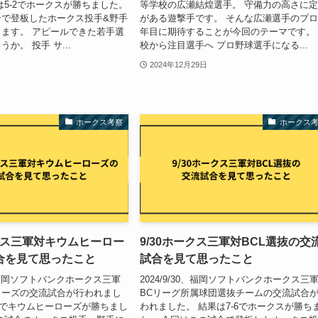
は5-2でホークスが勝ちました。
等学校の広瀬結煌選手。 守備力の高さに
合で登板したホークス投手&野手
がある遊撃手です。 そんな広瀬選手のプロ
ます。 アピールできた若手選
年目に期待することが今回のテーマです。
か。 投手 サ...
校から注目選手へ プロ野球選手になる...
2024年12月29日
ホークス考察
ホークス
ークス三軍対キウムヒーロー
9/30ホークス三軍対BCL選抜の交
合を見て思ったこと
試合を見て思ったこと
19、福岡ソフトバンクホークス三軍
2024/9/30、福岡ソフトバンクホークス三
ローズの交流試合が行われまし
BCリーグ所属球団選抜チームの交流試合
-6でキウムヒーローズが勝ちまし
われました。 結果は7-6でホークスが勝ち