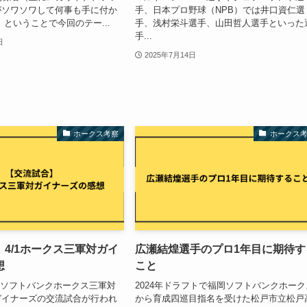
がソワソワして何事も手に付か
手、日本プロ野球（NPB）では井口資仁選
 ということで今回のテー...
手、浅村栄斗選手、山田哲人選手といった
手...
日
2025年7月14日
ホークス考察
ホークス
4/1ホークス三軍対ガイ
広瀬結煌選手のプロ1年目に期待す
想
こと
、福岡ソフトバンクホークス三軍対
2024年ドラフトで福岡ソフトバンクホーク
ガイナーズの交流試合が行われ
から育成四巡目指名を受けた松戸市立松戸