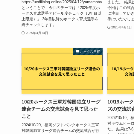
https://uediiiblog.online/2025/04/12/yamamoto/
ました。 結果
ということで、今回のテーマは「2025年度ホ
今回はこの試
ークス育成選手アピール度チェック（3年目以
に注目していき
上限定）」 3年目以降のホークス育成選手を
手はいたでしょう
総チェックします。 ...
2025年4月1日
2025年4月14日
ホークス考察
10/20ホークス三軍対韓国独立リーグ
10/19ホ
連合チームの交流試合を見て思った
ズの交流試
こと
2024/10/
対キウムヒー
2024/10/20、福岡ソフトバンクホークス三軍
た。 結果は7
対韓国独立リーグ連合チームの交流試合が行