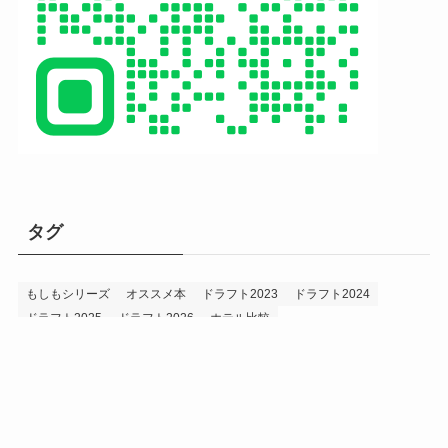
タグ
もしもシリーズ
オススメ本
ドラフト2023
ドラフト2024
ドラフト2025
ドラフト2026
ホテル比較
ホークス&プロ野球データ
ホークス純正（プロスピA）
ルーキー2024
ルーキー2025
ルーキー2026
投手2024
投手2025
メニュー
プロスピA
プロ野球データ
ホークス考察
プロ野球考察
投手2026
持論
災害
現役ドラフト2023
現役ドラフト2024
現役ドラフト2025
補強2023
補強2024
補強2025
補強2026
補強2027
退団2023
退団2024
退団2025
退団2026
野手2024