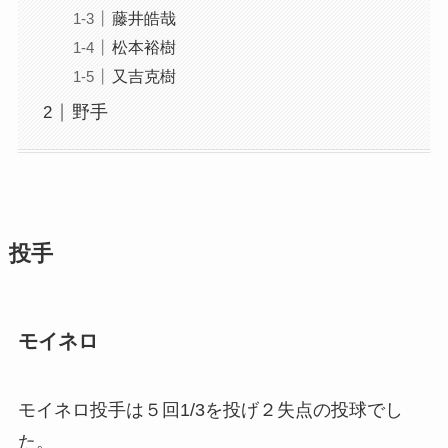
藤井皓哉
松本裕樹
又吉克樹
野手
投手
モイネロ
モイネロ投手は５回1/3を投げ２失点の投球でし
た。