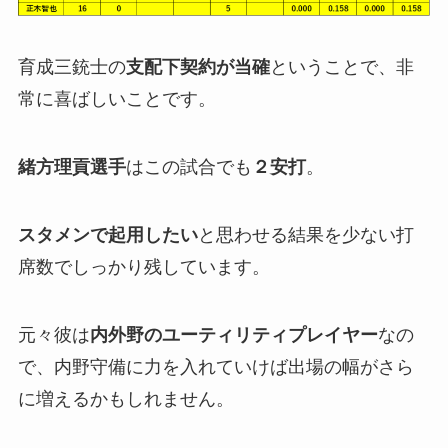
育成三銃士の
支配下契約が当確
ということで、非
常に喜ばしいことです。
緒方理貢選手
はこの試合でも
２安打
。
スタメンで起用したい
と思わせる結果を少ない打
席数でしっかり残しています。
元々彼は
内外野のユーティリティプレイヤー
なの
で、内野守備に力を入れていけば出場の幅がさら
に増えるかもしれません。