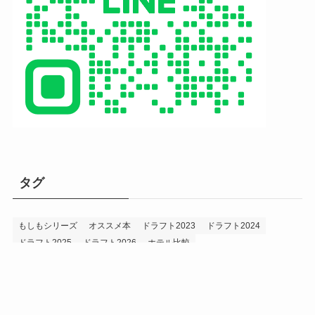
タグ
もしもシリーズ
オススメ本
ドラフト2023
ドラフト2024
ドラフト2025
ドラフト2026
ホテル比較
ホークス&プロ野球データ
ホークス純正（プロスピA）
ルーキー2024
ルーキー2025
ルーキー2026
投手2024
投手2025
メニュー
プロスピA
プロ野球データ
ホークス考察
プロ野球考察
投手2026
持論
災害
現役ドラフト2023
現役ドラフト2024
現役ドラフト2025
補強2023
補強2024
補強2025
補強2026