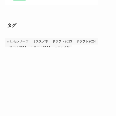
タグ
もしもシリーズ
オススメ本
ドラフト2023
ドラフト2024
ドラフト2025
ドラフト2026
ホテル比較
ホークス&プロ野球データ
ホークス純正（プロスピA）
メニュー
プロスピA
プロ野球データ
ホークス考察
プロ野球考察
ルーキー2024
ルーキー2025
ルーキー2026
投手2024
投手2025
投手2026
持論
災害
現役ドラフト2023
現役ドラフト2024
現役ドラフト2025
補強2023
補強2024
補強2025
補強2026
補強2027
退団2023
退団2024
退団2025
退団2026
野手2024
野手2025
野手2026
プライバシーポリシー
お問い合わせ