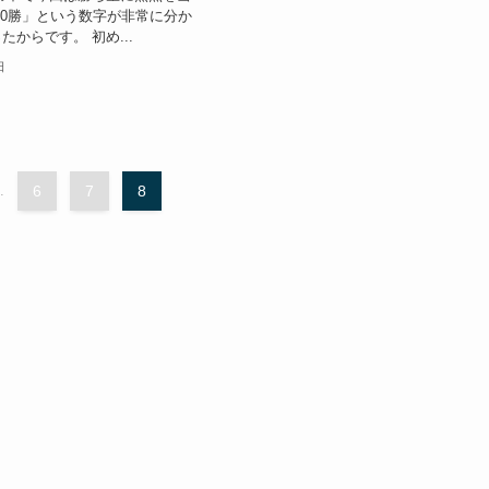
10勝」という数字が非常に分か
からです。 初め...
日
.
6
7
8